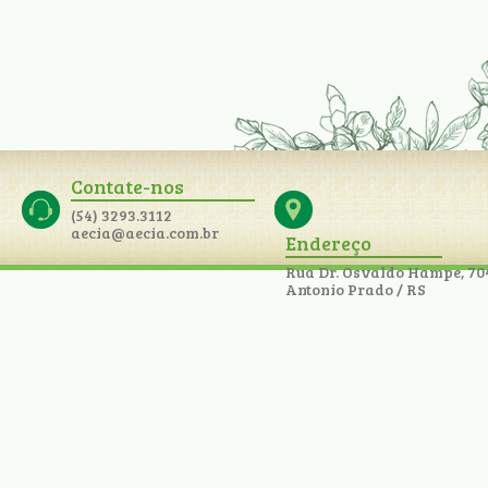
Contate-nos
(54) 3293.3112
aecia@aecia.com.br
Endereço
Rua Dr. Osvaldo Hampe, 70
Antonio Prado / RS