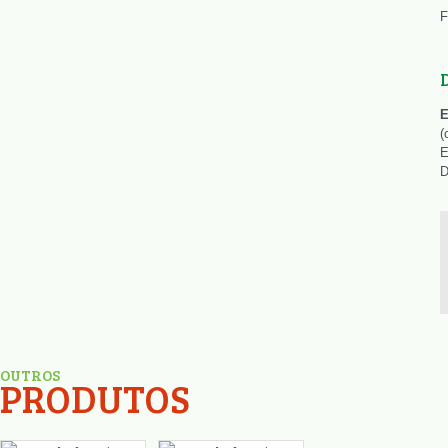
F
E
(
E
D
OUTROS
PRODUTOS