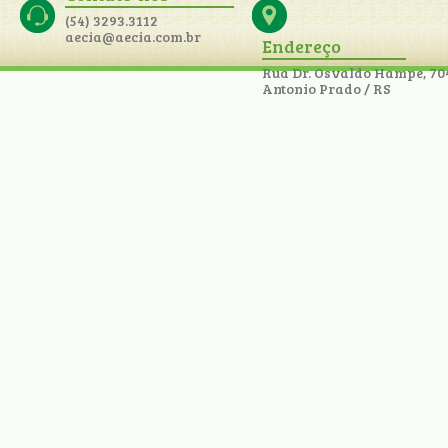
(54) 3293.3112
aecia@aecia.com.br
Endereço
Rua Dr. Osvaldo Hampe, 70
Antonio Prado / RS