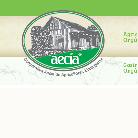
Agric
Orgâ
Gast
Orgâ