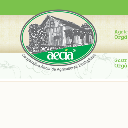
Agric
Orgâ
Gast
Orgâ