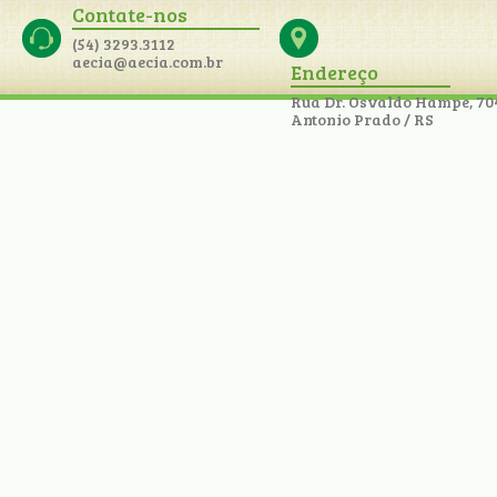
Contate-nos
(54) 3293.3112
aecia@aecia.com.br
Endereço
Rua Dr. Osvaldo Hampe, 70
Antonio Prado / RS