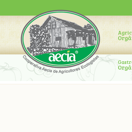
Agric
Orgâ
Gast
Orgâ