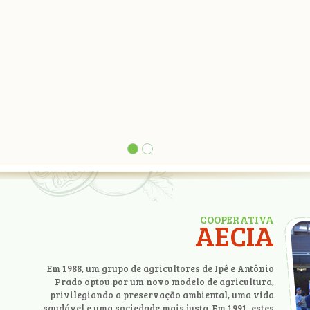
COOPERATIVA
AECIA
Em 1988, um grupo de agricultores de Ipê e Antônio
Prado optou por um novo modelo de agricultura,
privilegiando a preservação ambiental, uma vida
saudável e uma sociedade mais justa. Em 1991, estes